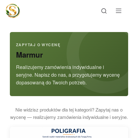
Przejdź
do
treści
ZAPYTAJ O WYCENĘ
Marmur
Realizujemy zamówienia indywidualne i
seryjne. Napisz do nas, a przygotujemy wycenę
dopasowaną do Twoich potrzeb.
Nie widzisz produktów dla tej kategorii? Zapytaj nas o
wycenę — realizujemy zamówienia indywidualne i seryjne.