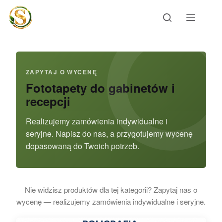
Przejdź
do
treści
ZAPYTAJ O WYCENĘ
Fototapety do gabinetów i
recepcji
Realizujemy zamówienia indywidualne i
seryjne. Napisz do nas, a przygotujemy wycenę
dopasowaną do Twoich potrzeb.
Nie widzisz produktów dla tej kategorii? Zapytaj nas o
wycenę — realizujemy zamówienia indywidualne i seryjne.