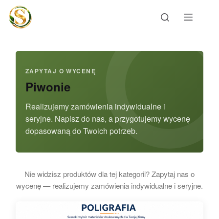
Przejdź
do
treści
ZAPYTAJ O WYCENĘ
Piwonie
Realizujemy zamówienia indywidualne i
seryjne. Napisz do nas, a przygotujemy wycenę
dopasowaną do Twoich potrzeb.
Nie widzisz produktów dla tej kategorii? Zapytaj nas o
wycenę — realizujemy zamówienia indywidualne i seryjne.