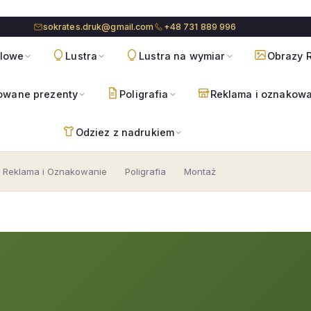
sokrates.druk@gmail.com
+48 731 889 996
blowe
Lustra
Lustra na wymiar
Obrazy R
owane prezenty
Poligrafia
Reklama i oznakow
Odziez z nadrukiem
Reklama i Oznakowanie
Poligrafia
Montaż