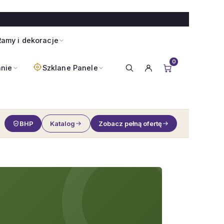
amy i dekoracje
0
anie
Szklane Panele
BHP
Katalog
Zobacz pełną ofertę