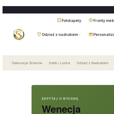
Przejdź
do
treści
Fototapety
Fronty me
Odzież z nadrukiem
Personaliz
Dekoracje Ścienne
Szkło i Lustra
Odzież z Nadrukiem
ZAPYTAJ O WYCENĘ
Wenecja