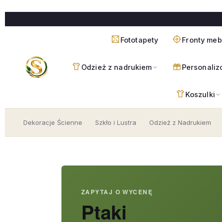
Przejdź
do
treści
Fototapety
Fronty me
Odzież z nadrukiem
Personaliz
Koszulki
Dekoracje Ścienne
Szkło i Lustra
Odzież z Nadrukiem
ZAPYTAJ O WYCENĘ
Ptaki