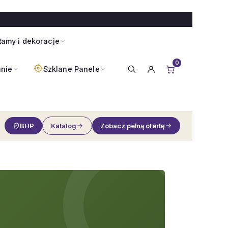
amy i dekoracje
0
anie
Szklane Panele
BHP
Katalog
Zobacz pełną ofertę