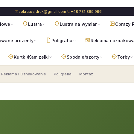
sokrates.druk@gmail.com
+48 731 889 996
blowe
Lustra
Lustra na wymiar
Obrazy R
owane prezenty
Poligrafia
Reklama i oznakow
Kurtki/Kamizelki
Spodnie/szorty
Torby
Reklama i Oznakowanie
Poligrafia
Montaż