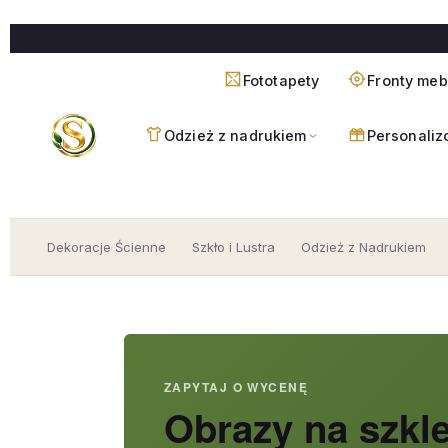
Przejdź
do
treści
Fototapety
Fronty me
Odzież z nadrukiem
Personaliz
Dekoracje Ścienne
Szkło i Lustra
Odzież z Nadrukiem
ZAPYTAJ O WYCENĘ
Obrazy na szkl