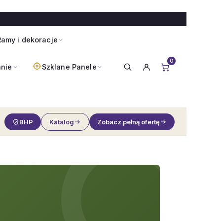
amy i dekoracje
0
anie
Szklane Panele
BHP
Katalog
Zobacz pełną ofertę