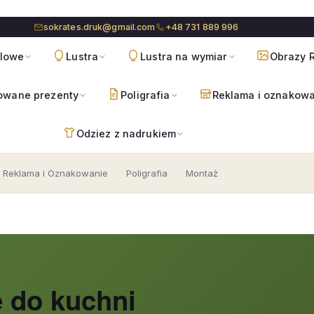
sokrates.druk@gmail.com
+48 731 889 996
blowe
Lustra
Lustra na wymiar
Obrazy R
owane prezenty
Poligrafia
Reklama i oznakow
Odziez z nadrukiem
Reklama i Oznakowanie
Poligrafia
Montaż
e do kuchni