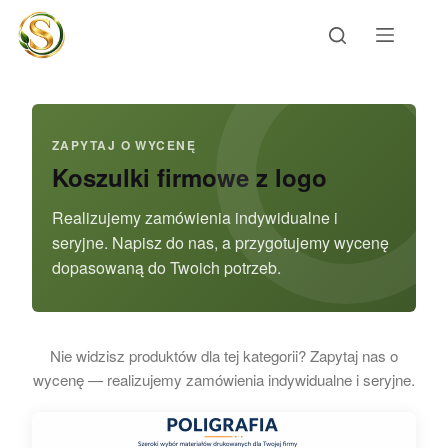
Przejdź
do
treści
ZAPYTAJ O WYCENĘ
Koszulki firmowe z logo
Realizujemy zamówienia indywidualne i
seryjne. Napisz do nas, a przygotujemy wycenę
dopasowaną do Twoich potrzeb.
Nie widzisz produktów dla tej kategorii? Zapytaj nas o
wycenę — realizujemy zamówienia indywidualne i seryjne.