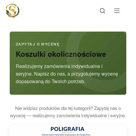
Przejdź
do
treści
ZAPYTAJ O WYCENĘ
Koszulki okolicznościowe
Realizujemy zamówienia indywidualne i
seryjne. Napisz do nas, a przygotujemy wycenę
dopasowaną do Twoich potrzeb.
Nie widzisz produktów dla tej kategorii? Zapytaj nas o
wycenę — realizujemy zamówienia indywidualne i seryjne.