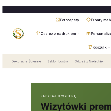
Przejdź
do
treści
Fototapety
Fronty me
Odzież z nadrukiem
Personaliz
Koszulki
Dekoracje Ścienne
Szkło i Lustra
Odzież z Nadrukiem
ZAPYTAJ O WYCENĘ
Wizytówki pre