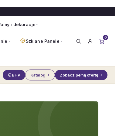
amy i dekoracje
0
anie
Szklane Panele
BHP
Katalog
Zobacz pełną ofertę