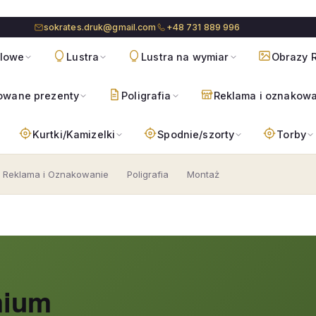
sokrates.druk@gmail.com
+48 731 889 996
blowe
Lustra
Lustra na wymiar
Obrazy R
owane prezenty
Poligrafia
Reklama i oznakow
Kurtki/Kamizelki
Spodnie/szorty
Torby
Reklama i Oznakowanie
Poligrafia
Montaż
mium