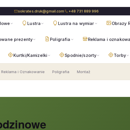
sokrates.druk@gmail.com
+48 731 889 996
blowe
Lustra
Lustra na wymiar
Obrazy R
owane prezenty
Poligrafia
Reklama i oznakow
Kurtki/Kamizelki
Spodnie/szorty
Torby
Reklama i Oznakowanie
Poligrafia
Montaż
odzinowe