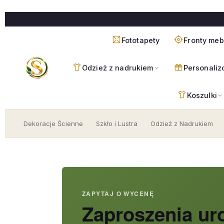
Przejdź
do
treści
Fototapety
Fronty me
Odzież z nadrukiem
Personaliz
Koszulki
Dekoracje Ścienne
Szkło i Lustra
Odzież z Nadrukiem
ZAPYTAJ O WYCENĘ
Zaproszenia ur