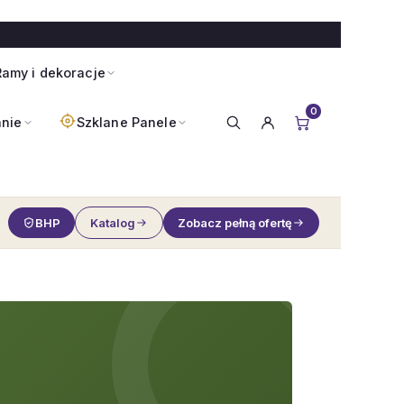
amy i dekoracje
0
anie
Szklane Panele
BHP
Katalog
Zobacz pełną ofertę