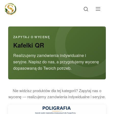
Przejdź
do
treści
ZAPYTAJ O WYCENĘ
Kafelki QR
Realizujemy zamówienia indywidualne i
seryjne. Napisz do nas, a przygotujemy wycenę
dopasowaną do Twoich potrzeb.
Nie widzisz produktów dla tej kategorii? Zapytaj nas o
wycenę — realizujemy zamówienia indywidualne i seryjne.