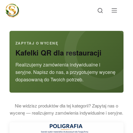
Przejdź
do
treści
ZAPYTAJ O WYCENĘ
Kafelki QR dla restauracji
Realizujemy zamówienia indywidualne i
seryjne. Napisz do nas, a przygotujemy wycenę
dopasowaną do Twoich potrzeb.
Nie widzisz produktów dla tej kategorii? Zapytaj nas o
wycenę — realizujemy zamówienia indywidualne i seryjne.