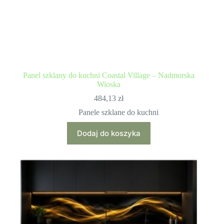
Panel szklany do kuchni Coastal Village – Nadmorska
Wioska
484,13
zł
Panele szklane do kuchni
Dodaj do koszyka