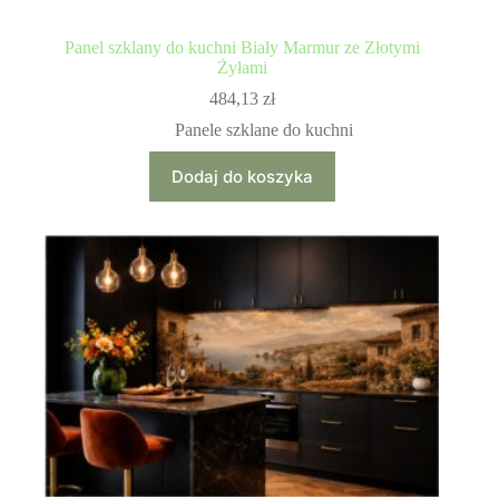
Panel szklany do kuchni Biały Marmur ze Złotymi
Żyłami
484,13
zł
Panele szklane do kuchni
Dodaj do koszyka