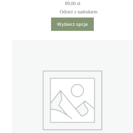
89,00
zł
Odzież z nadrukiem
Ten
Wybierz opcje
produkt
ma
wiele
wariantów.
Opcje
można
wybrać
na
stronie
produktu