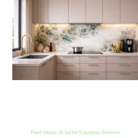
Opcje
można
wybrać
na
stronie
produktu
Panel szklany do kuchni Eukaliptus Akwarela