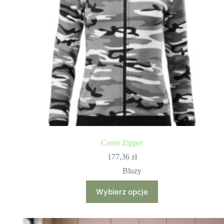
Camo Zipper
177,36
zł
Bluzy
Ten
Wybierz opcje
produkt
ma
wiele
wariantów.