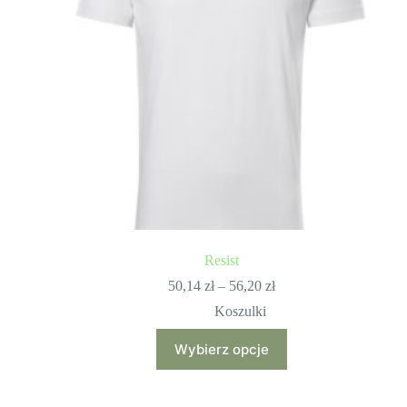
Resist
Zakres
50,14
zł
–
56,20
zł
cen:
Koszulki
od
50,14 zł
Ten
Wybierz opcje
do
produkt
56,20 zł
ma
wiele
wariantów.