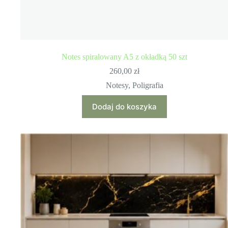
Notes spiralowany A5 z okładką 50 szt
260,00
zł
Notesy
,
Poligrafia
Dodaj do koszyka