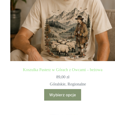
Koszulka Pasterz w Górach z Owcami – beżowa
89,00
zł
Góralskie
,
Regionalne
Ten
Wybierz opcje
produkt
ma
wiele
wariantów.
Opcje