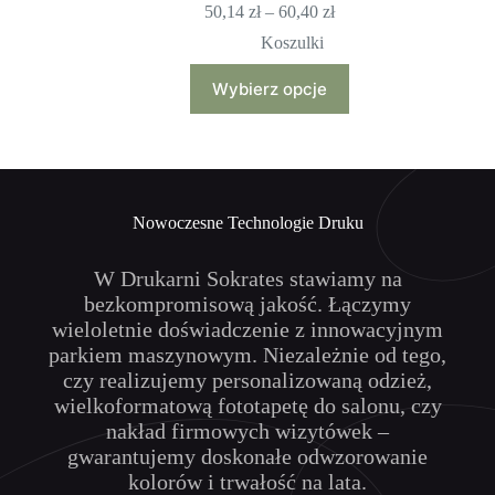
Zakres
50,14
zł
–
60,40
zł
cen:
Koszulki
od
50,14 zł
Ten
Wybierz opcje
do
produkt
60,40 zł
ma
wiele
wariantów.
Opcje
można
wybrać
Nowoczesne Technologie Druku
na
stronie
produktu
W Drukarni Sokrates stawiamy na
bezkompromisową jakość. Łączymy
wieloletnie doświadczenie z innowacyjnym
parkiem maszynowym. Niezależnie od tego,
czy realizujemy personalizowaną odzież,
wielkoformatową fototapetę do salonu, czy
nakład firmowych wizytówek –
gwarantujemy doskonałe odwzorowanie
kolorów i trwałość na lata.