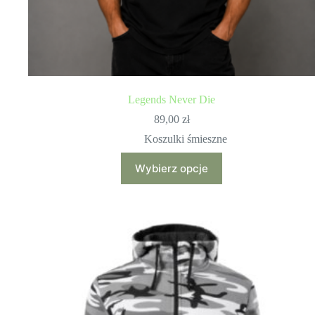
Legends Never Die
89,00
zł
Koszulki śmieszne
Ten
Wybierz opcje
produkt
ma
wiele
wariantów.
Opcje
można
wybrać
na
stronie
produktu