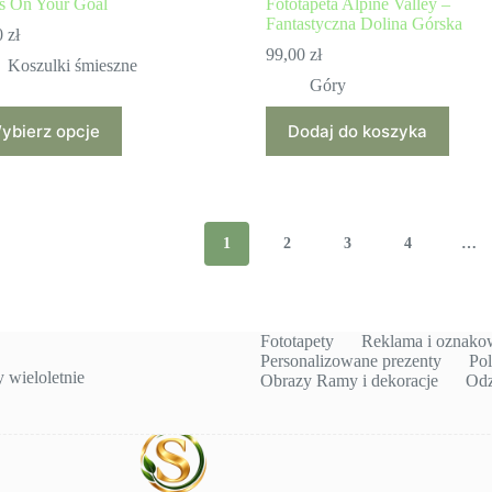
s On Your Goal
Fototapeta Alpine Valley –
Fantastyczna Dolina Górska
0
zł
99,00
zł
Koszulki śmieszne
Góry
ybierz opcje
Dodaj do koszyka
ukt
antów.
e
a
1
2
3
4
…
ać
ie
uktu
Fototapety
Reklama i oznako
Personalizowane prezenty
Pol
wieloletnie
Obrazy Ramy i dekoracje
Odz