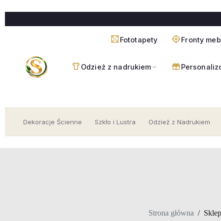
Przejdź
do
treści
Fototapety
Fronty me
Odzież z nadrukiem
Personaliz
Dekoracje Ścienne
Szkło i Lustra
Odzież z Nadrukiem
Strona główna
/
Skle