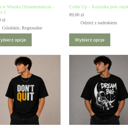
a w Wianku Ornamentalnym –
Collar Up – Koszulka polo męs
ja 2
89,00
zł
0
zł
Odzież z nadrukiem
Góralskie
,
Regionalne
Ten
ybierz opcje
Wybierz opcje
ukt
produkt
ma
wiele
antów.
wariantów.
e
Opcje
a
można
ać
wybrać
na
ie
stronie
uktu
produktu