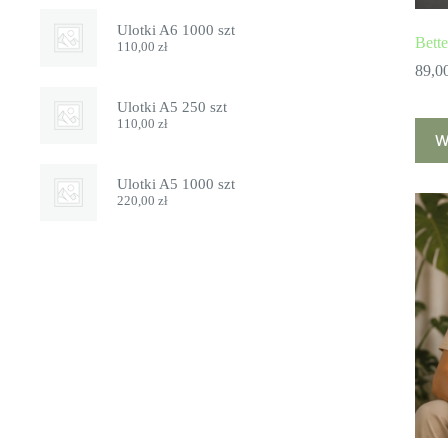
Ulotki A6 1000 szt
Bett
110,00
zł
89,0
Ulotki A5 250 szt
110,00
zł
Ten
W
prod
ma
wiele
Ulotki A5 1000 szt
wari
220,00
zł
Opcj
możn
wybr
na
stron
prod