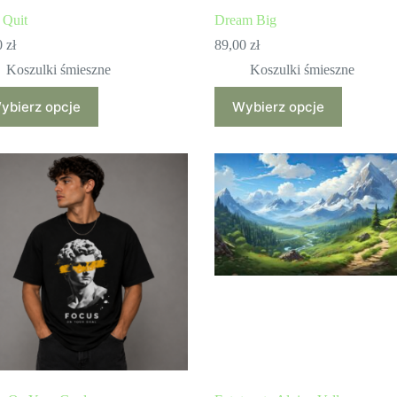
 Quit
Dream Big
0
zł
89,00
zł
Koszulki śmieszne
Koszulki śmieszne
Ten
ybierz opcje
Wybierz opcje
ukt
produkt
ma
wiele
antów.
wariantów.
e
Opcje
a
można
ać
wybrać
na
ie
stronie
uktu
produktu