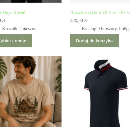
er Days Ahead
Broszura szyta A5 8 stron 100 sz
0
zł
420,00
zł
Koszulki śmieszne
Katalogi i broszury
,
Poligr
ybierz opcje
Dodaj do koszyka
ukt
antów.
e
a
ać
ie
uktu