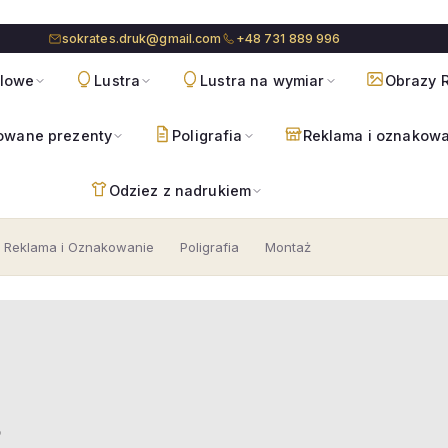
sokrates.druk@gmail.com
+48 731 889 996
blowe
Lustra
Lustra na wymiar
Obrazy R
owane prezenty
Poligrafia
Reklama i oznakow
Odziez z nadrukiem
Reklama i Oznakowanie
Poligrafia
Montaż
p