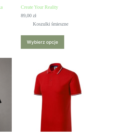
ka
Create Your Reality
89,00
zł
Koszulki śmieszne
Ten
Wybierz opcje
produkt
ma
wiele
wariantów.
Opcje
można
wybrać
na
stronie
produktu