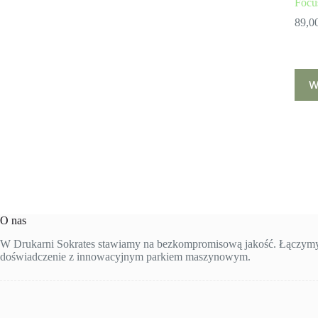
Focu
89,0
Ten
W
prod
ma
wiele
wari
Opcj
możn
wybr
na
stron
prod
O nas
W Drukarni Sokrates stawiamy na bezkompromisową jakość. Łączymy 
doświadczenie z innowacyjnym parkiem maszynowym.