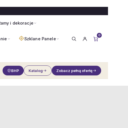
amy i dekoracje
0
anie
Szklane Panele
BHP
Katalog
Zobacz pełną ofertę