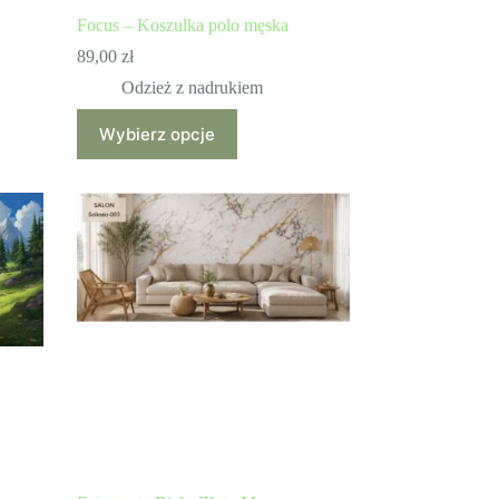
Focus – Koszulka polo męska
89,00
zł
Odzież z nadrukiem
Ten
Wybierz opcje
produkt
ma
wiele
wariantów.
Opcje
można
wybrać
na
stronie
produktu