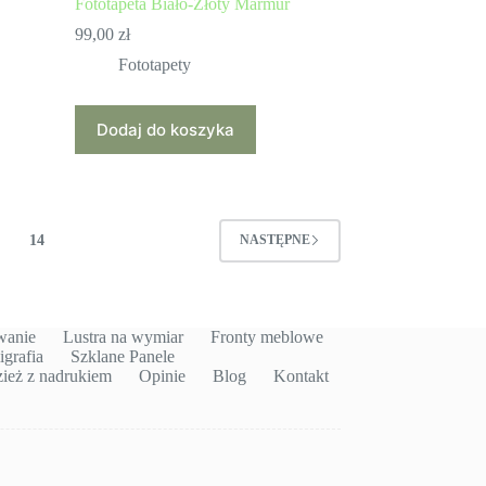
Fototapeta Biało-Złoty Marmur
99,00
zł
Fototapety
Dodaj do koszyka
14
NASTĘPNE
wanie
Lustra na wymiar
Fronty meblowe
igrafia
Szklane Panele
ież z nadrukiem
Opinie
Blog
Kontakt