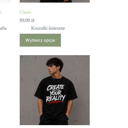
t
Chaos
89,00
zł
afia
Koszulki śmieszne
Ten
Wybierz opcje
produkt
ma
wiele
wariantów.
Opcje
można
wybrać
na
stronie
produktu