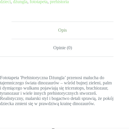
dzieci
,
dżungla
,
fototapeta
,
prehistoria
z
Dinozaurami
Opis
Opinie (0)
Fototapeta 'Prehistoryczna Dżungla’ przenosi malucha do
tajemniczego świata dinozaurów – wśród bujnej zieleni, palm
i dymiącego wulkanu pojawiają się triceratops, brachiozaur,
tyranozaur i wiele innych prehistorycznych stworzeń.
Realistyczny, malarski styl i bogactwo detali sprawią, że pokój
dziecka zmieni się w prawdziwą krainę dinozaurów.