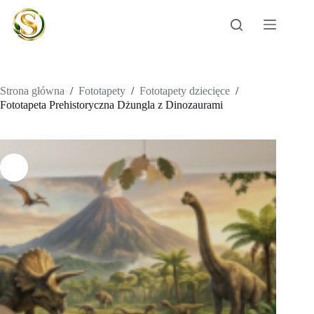
Przejdź
do
treści
Strona główna
/
Fototapety
/
Fototapety dziecięce
/
Fototapeta Prehistoryczna Dżungla z Dinozaurami