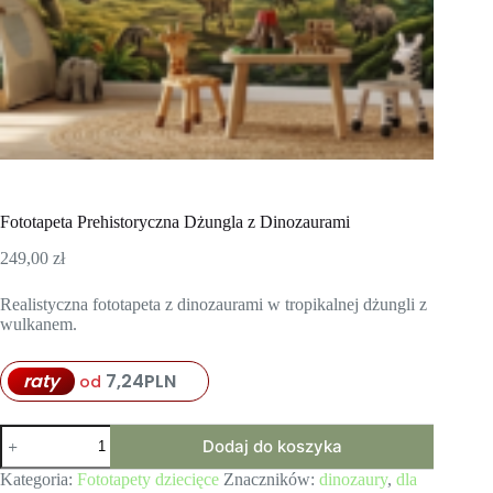
Fototapeta Prehistoryczna Dżungla z Dinozaurami
249,00
zł
Realistyczna fototapeta z dinozaurami w tropikalnej dżungli z
wulkanem.
raty
7,24
PLN
od
ilość
Dodaj do koszyka
Fototapeta
Prehistoryczna
Kategoria:
Fototapety dziecięce
Znaczników:
dinozaury
,
dla
Dżungla