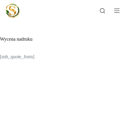
Przejdź
do
treści
Wycena nadruku
[snh_quote_form]